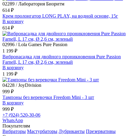
02289 / Лаборатория Биоритм
614 ₽
Крем пролонгатор LONG PLAY, на водной основе, 15г
В корзину
614 ₽
02996 / Lola Games Pure Passion
1 199 ₽
Вибронасадка для двойного проникновения Pure Passion
Farnell, L 17 см, Ø 2,6 см, зеленый
В корзину
1 199 ₽
04228 / JoyDivision
999 ₽
Тампоны без веревочки Freedom Mini - 3 шт
В корзину
999 ₽
+7 (924) 520-30-06
WhatsApp
Покупателям
Вибраторы
Мастурбаторы
Лубриканты
Презервативы