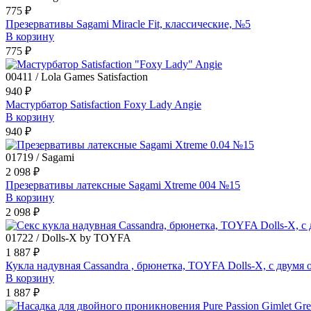
775 ₽
Презервативы Sagami Miracle Fit, классические, №5
В корзину
775 ₽
00411 / Lola Games Satisfaction
940 ₽
Мастурбатор Satisfaction Foxy Lady Angie
В корзину
940 ₽
01719 / Sagami
2 098 ₽
Презервативы латексные Sagami Xtreme 004 №15
В корзину
2 098 ₽
01722 / Dolls-X by TOYFA
1 887 ₽
Кукла надувная Cassandra , брюнетка, TOYFA Dolls-X, с двумя 
В корзину
1 887 ₽