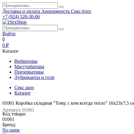
Доставка и оплата
Анонимность
Секс-блог
+7 (924) 520-30-06
Войти
0
0 ₽
Каталог
Вибраторы
Мастурбаторы
Презервативы
Лубриканты и гели
Секс шоп
Каталог
01061 Коробка складная "Тому, с кем всегда тепло" 16х23х7,5 с
Артикул: 01061
Код товара:
01061
Бренд:
No name