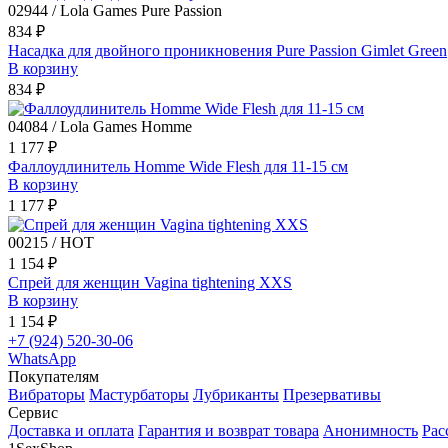
02944 / Lola Games Pure Passion
834 ₽
Насадка для двойного проникновения Pure Passion Gimlet Green
В корзину
834 ₽
04084 / Lola Games Homme
1 177 ₽
Фаллоудлинитель Homme Wide Flesh для 11-15 см
В корзину
1 177 ₽
00215 / HOT
1 154 ₽
Спрей для женщин Vagina tightening XXS
В корзину
1 154 ₽
+7 (924) 520-30-06
WhatsApp
Покупателям
Вибраторы
Мастурбаторы
Лубриканты
Презервативы
Сервис
Доставка и оплата
Гарантия и возврат товара
Анонимность
Рас