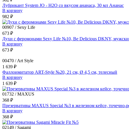
Лубрикант System JO - H2O со вкусом ананаса, 30 мл Ананас
В корзину
982 ₽
00907 / Sexy Life
673 ₽
Духи с феромонами Sexy Life №10, Be Delicious DKNY, мужские
В корзину
673 ₽
00470 / Art Style
1 639 ₽
Фаллоимитатор ART-Style №20, 21 см, Ø 4,5 см, телесный
В корзину
1 639 ₽
01732 / MAXUS
368 ₽
Презервативы MAXUS Special №3 в железном кейсе, точечно-р
В корзину
368 ₽
02149 / Sagami