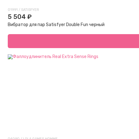
01991 / SATISFYER
5 504 ₽
Вибратор для пар Satisfyer Double Fun черный
04090 / LOLA GAMES HOMME