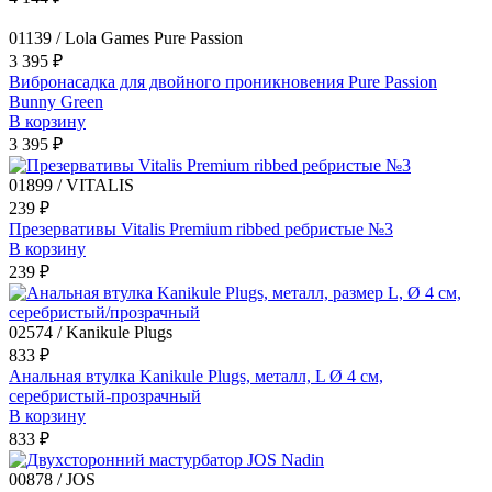
01139 / Lola Games Pure Passion
3 395 ₽
Вибронасадка для двойного проникновения Pure Passion
Bunny Green
В корзину
3 395 ₽
01899 / VITALIS
239 ₽
Презервативы Vitalis Premium ribbed ребристые №3
В корзину
239 ₽
02574 / Kanikule Plugs
833 ₽
Анальная втулка Kanikule Plugs, металл, L Ø 4 см,
серебристый-прозрачный
В корзину
833 ₽
00878 / JOS