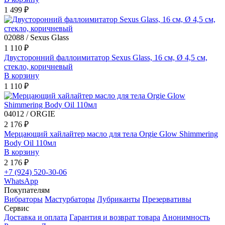
1 499 ₽
02088 / Sexus Glass
1 110 ₽
Двусторонний фаллоимитатор Sexus Glass, 16 см, Ø 4,5 см,
стекло, коричневый
В корзину
1 110 ₽
04012 / ORGIE
2 176 ₽
Мерцающий хайлайтер масло для тела Orgie Glow Shimmering
Body Oil 110мл
В корзину
2 176 ₽
+7 (924) 520-30-06
WhatsApp
Покупателям
Вибраторы
Мастурбаторы
Лубриканты
Презервативы
Сервис
Доставка и оплата
Гарантия и возврат товара
Анонимность