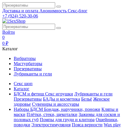
Доставка и оплата
Анонимность
Секс-блог
+7 (924) 520-30-06
Войти
0
0 ₽
Каталог
Вибраторы
Мастурбаторы
Презервативы
Лубриканты и гели
Секс шоп
Каталог
БДСМ и фетиш
Секс игрушки
Лубриканты и гели
Презервативы
БАДы и косметика
Бельё
Женское
здоровье
Сувениры и аксессуары
Наборы БДСМ
Бондаж, наручники, поножи
Кляпы и
маски
Плётки, стеки, щекоталки
Зажимы для сосков и
половых губ
Помпы для груди и клитора
Ошейники,
поводки
Электростимуляция
Пояса верности
Wax play