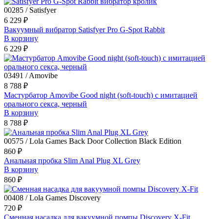
00285 / Satisfyer
6 229 ₽
Вакуумный вибратор Satisfyer Pro G-Spot Rabbit
В корзину
6 229 ₽
03491 / Amovibe
8 788 ₽
Мастурбатор Amovibe Good night (soft-touch) с имитацией
орального секса, черный
В корзину
8 788 ₽
00575 / Lola Games Back Door Collection Black Edition
860 ₽
Анальная пробка Slim Anal Plug XL Grey
В корзину
860 ₽
00408 / Lola Games Discovery
720 ₽
Сменная насадка для вакуумной помпы Discovery X-Fit