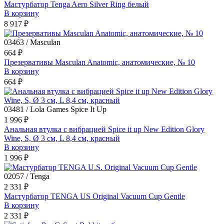
Мастурбатор Tenga Aero Silver Ring белый
В корзину
8 917 ₽
03463 / Masculan
664 ₽
Презервативы Masculan Anatomic, анатомические, № 10
В корзину
664 ₽
03481 / Lola Games Spice It Up
1 996 ₽
Анальная втулка с вибрацией Spice it up New Edition Glory
Wine, S, Ø 3 см, L 8,4 см, красный
В корзину
1 996 ₽
02057 / Tenga
2 331 ₽
Мастурбатор TENGA US Original Vacuum Cup Gentle
В корзину
2 331 ₽