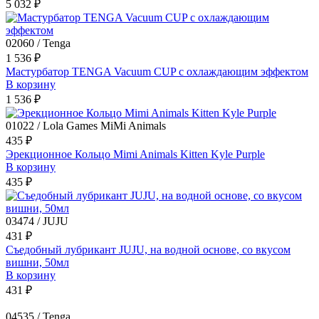
5 032 ₽
02060 / Tenga
1 536 ₽
Мастурбатор TENGA Vacuum CUP с охлаждающим эффектом
В корзину
1 536 ₽
01022 / Lola Games MiMi Animals
435 ₽
Эрекционное Кольцо Mimi Animals Kitten Kyle Purple
В корзину
435 ₽
03474 / JUJU
431 ₽
Съедобный лубрикант JUJU, на водной основе, со вкусом
вишни, 50мл
В корзину
431 ₽
04535 / Tenga