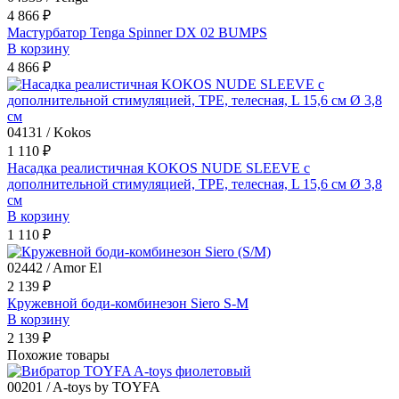
4 866 ₽
Мастурбатор Tenga Spinner DX 02 BUMPS
В корзину
4 866 ₽
04131 / Kokos
1 110 ₽
Насадка реалистичная KOKOS NUDE SLEEVE с
дополнительной стимуляцией, TPE, телесная, L 15,6 см Ø 3,8
см
В корзину
1 110 ₽
02442 / Amor El
2 139 ₽
Кружевной боди-комбинезон Siero S-M
В корзину
2 139 ₽
Похожие товары
00201 / A-toys by TOYFA