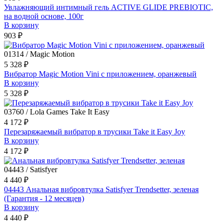
Увлажняющий интимный гель ACTIVE GLIDE PREBIOTIC,
на водной основе, 100г
В корзину
903 ₽
01314 / Magic Motion
5 328 ₽
Вибратор Magic Motion Vini с приложением, оранжевый
В корзину
5 328 ₽
03760 / Lola Games Take It Easy
4 172 ₽
Перезаряжаемый вибратор в трусики Take it Easy Joy
В корзину
4 172 ₽
04443 / Satisfyer
4 440 ₽
04443 Анальная вибровтулка Satisfyer Trendsetter, зеленая
(Гарантия - 12 месяцев)
В корзину
4 440 ₽