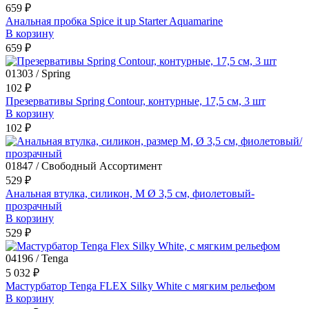
659 ₽
Анальная пробка Spice it up Starter Aquamarine
В корзину
659 ₽
01303 / Spring
102 ₽
Презервативы Spring Contour, контурные, 17,5 см, 3 шт
В корзину
102 ₽
01847 / Свободный Ассортимент
529 ₽
Анальная втулка, силикон, M Ø 3,5 см, фиолетовый-
прозрачный
В корзину
529 ₽
04196 / Tenga
5 032 ₽
Мастурбатор Tenga FLEX Silky White с мягким рельефом
В корзину