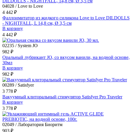
04028 / Love to Love
4 442 ₽
Фаллоимитатор из жидкого силикона Love to Love DILDOLLS
- NIGHTFALL, L 14,8 см, Ø 3,5 см
В корзину
4 442 ₽
02235 / System JO
982 ₽
Оральный лубрикант JO, со вкусом ванили, на водной основе,
30мл
В корзину
982 ₽
00289 / Satisfyer
3 778 ₽
Вакуумный клиторальный стимулятор Satisfyer Pro Traveler
В корзину
3 778 ₽
02049 / Лаборатория Биоритм
903 ₽