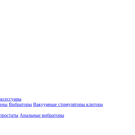
аксессуары
ины
Вибраторы
Вакуумные стимуляторы клитора
простаты
Анальные вибраторы