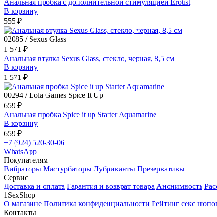
Анальная пробка с дополнительной стимуляцией Erotist
В корзину
555 ₽
02085 / Sexus Glass
1 571 ₽
Анальная втулка Sexus Glass, стекло, черная, 8,5 см
В корзину
1 571 ₽
00294 / Lola Games Spice It Up
659 ₽
Анальная пробка Spice it up Starter Aquamarine
В корзину
659 ₽
+7 (924) 520-30-06
WhatsApp
Покупателям
Вибраторы
Мастурбаторы
Лубриканты
Презервативы
Сервис
Доставка и оплата
Гарантия и возврат товара
Анонимность
Рас
1SexShop
О магазине
Политика конфиденциальности
Рейтинг секс шопо
Контакты