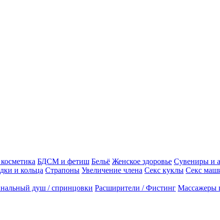
косметика
БДСМ и фетиш
Бельё
Женское здоровье
Сувениры и 
дки и кольца
Страпоны
Увеличение члена
Секс куклы
Секс маш
нальный душ / спринцовки
Расширители / Фистинг
Массажеры 