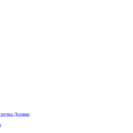
срочка Долями
в