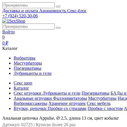
Доставка и оплата
Анонимность
Секс-блог
+7 (924) 520-30-06
Войти
0
0 ₽
Каталог
Вибраторы
Мастурбаторы
Презервативы
Лубриканты и гели
Секс шоп
Каталог
Секс игрушки
Лубриканты и гели
Презервативы
БАДы и 
Анальные игрушки
Фаллоимитаторы
Мастурбаторы
Наса
Вибромассажеры
Хранение игрушек
Секс мебель
Втулки, цепочки
Пробки со стразами
Пробки с хвостом
А
Анальная цепочка Appulse, Ø 2,5, длина 13 см, цвет кобальт
Артикул: 02725 | Купили более 20 раз