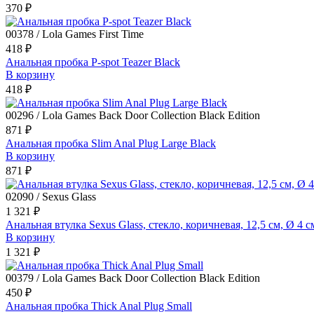
370 ₽
00378 / Lola Games First Time
418 ₽
Анальная пробка P-spot Teazer Black
В корзину
418 ₽
00296 / Lola Games Back Door Collection Black Edition
871 ₽
Анальная пробка Slim Anal Plug Large Black
В корзину
871 ₽
02090 / Sexus Glass
1 321 ₽
Анальная втулка Sexus Glass, стекло, коричневая, 12,5 см, Ø 4 с
В корзину
1 321 ₽
00379 / Lola Games Back Door Collection Black Edition
450 ₽
Анальная пробка Thick Anal Plug Small