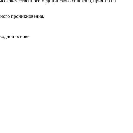
высококачественного медицинского силикона, приятна на
йного проникновения.
водной основе.