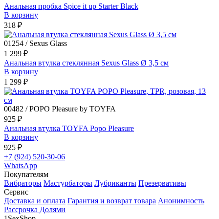
Анальная пробка Spice it up Starter Black
В корзину
318 ₽
01254 / Sexus Glass
1 299 ₽
Анальная втулка стеклянная Sexus Glass Ø 3,5 см
В корзину
1 299 ₽
00482 / POPO Pleasure by TOYFA
925 ₽
Анальная втулка TOYFA Popo Pleasure
В корзину
925 ₽
+7 (924) 520-30-06
WhatsApp
Покупателям
Вибраторы
Мастурбаторы
Лубриканты
Презервативы
Сервис
Доставка и оплата
Гарантия и возврат товара
Анонимность
Рассрочка Долями
1SexShop