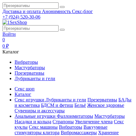
Доставка и оплата
Анонимность
Секс-блог
+7 (924) 520-30-06
Войти
0
0 ₽
Каталог
Вибраторы
Мастурбаторы
Презервативы
Лубриканты и гели
Секс шоп
Каталог
Секс игрушки
Лубриканты и гели
Презервативы
БАДы
и косметика
БДСМ и фетиш
Бельё
Женское здоровье
Сувениры и аксессуары
Анальные игрушки
Фаллоимитаторы
Мастурбаторы
Насадки и кольца
Страпоны
Увеличение члена
Секс
куклы
Секс машины
Вибраторы
Вакуумные
стимуляторы клитора
Вибромассажеры
Хранение