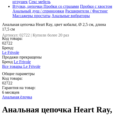
игрушек
Секс мебель
Втулки, цепочки
Пробки со стразами
Пробки с хвостом
Анальный душ / спринцовки
Расширители / Фистинг
Массажеры простаты
Анальные вибраторы
Анальная цепочка Heart Ray, цвет кобальт, Ø 2,5 см, длина
17,5 см
Артикул: 02722 | Купили более 20 раз
Код товара:
02722
Бренд:
Le Frivole
Продажи прекращены
Бренд
Le Frivole
Все товары Le Frivole
Общие параметры
Код товара:
02722
Гарантия на товар:
6 месяцев
Анальная ёлочка
Анальная цепочка Heart Ray,