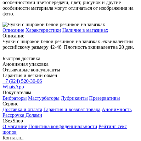
особенностями цветопередачи, цвет, рисунок и другие
особенности материала могут отличаться от изображения на
фото.
Описание
Характеристики
Наличие в магазинах
Описание
Чулки с широкой белой резинкой на завязках Эквивалентны
российскому размеру 42-46. Плотность эквивалентна 20 ден.
Быстрая доставка
Анонимная упаковка
Отзывчивые консультанты
Гарантия и лёгкий обмен
+7 (924) 520-30-06
WhatsApp
Покупателям
Вибраторы
Мастурбаторы
Лубриканты
Презервативы
Сервис
Доставка и оплата
Гарантия и возврат товара
Анонимность
Рассрочка Долями
1SexShop
О магазине
Политика конфиденциальности
Рейтинг секс
шопов
Контакты