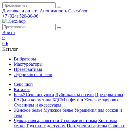
Доставка и оплата
Анонимность
Секс-блог
+7 (924) 520-30-06
Войти
0
0 ₽
Каталог
Вибраторы
Мастурбаторы
Презервативы
Лубриканты и гели
Секс шоп
Каталог
Бельё
Секс игрушки
Лубриканты и гели
Презервативы
БАДы и косметика
БДСМ и фетиш
Женское здоровье
Сувениры и аксессуары
Женское белье
Мужское белье
Украшения для сосков и
тела
Чулки, пояса, колготки
Игровые костюмы
Костюмы
сетки
Трусики с доступом
Портупеи и гартеры
Сорочки,