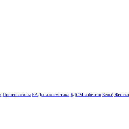
и
Презервативы
БАДы и косметика
БДСМ и фетиш
Бельё
Женско