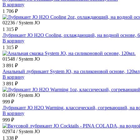
В корзину
1 706 ₽
02236 / System JO
1 315 ₽
Лубрикант JO H2O Cooling, охлаждающий, на водной основе, 
В корзину
1 315 ₽
01548 / System JO
3 891 ₽
Анальный лубрикант System JO, на силиконовой основе, 120мл
В корзину
3 891 ₽
01499 / System JO
999 ₽
Лубрикант JO H2O Warming, классический, согревающий, на в
В корзину
999 ₽
02974 / System JO
1 338 ₽