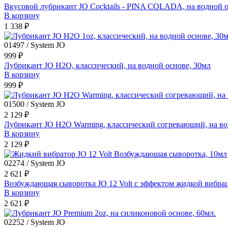
Вкусовой лубрикант JO Cocktails - PINA COLADA, на водной о
В корзину
1 338 ₽
01497 / System JO
999 ₽
Лубрикант JO H2O, классический, на водной основе, 30мл
В корзину
999 ₽
01500 / System JO
2 129 ₽
Лубрикант JO H2O Warming, классический согревающий, на во
В корзину
2 129 ₽
02274 / System JO
2 621 ₽
Возбуждающая сыворотка JO 12 Volt с эффектом жидкой вибра
В корзину
2 621 ₽
02252 / System JO