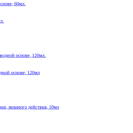
снове, 60мл.
дной основе, 120мл
ции, мощного действия, 10мл