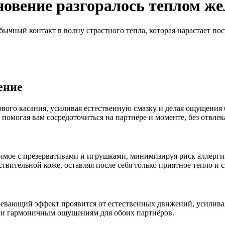
новение разгоралось теплом ж
чный контакт в волну страстного тепла, которая нарастает пос
ение
первого касания, усиливая естественную смазку и делая ощущени
, помогая вам сосредоточиться на партнёре и моменте, без отвл
тимое с презервативами и игрушками, минимизируя риск аллерг
вительной коже, оставляя после себя только приятное тепло и с
евающий эффект проявится от естественных движений, усиливая
м и гармоничным ощущениям для обоих партнёров.