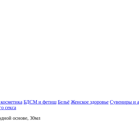
косметика
БДСМ и фетиш
Бельё
Женское здоровье
Сувениры и 
го секса
одной основе, 30мл