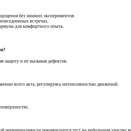
щущения без лишних экспериментов.
 повседневных встречах.
ормулы для комфортного опыта.
ми?
яя защиту и не вызывая дефектов.
яжении всего акта, регулируясь интенсивностью движений.
 поверхностях.
й непереносимости рекомендуется тест на небольшом участке к