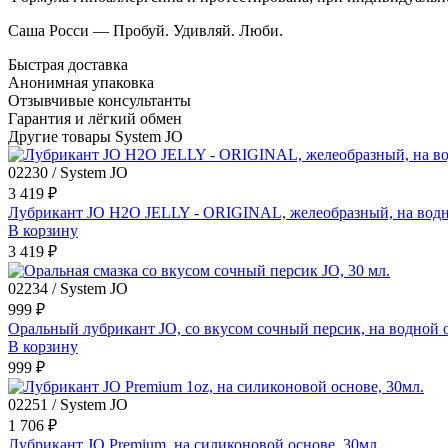
Саша Росси — Пробуй. Удивляй. Люби.
Быстрая доставка
Анонимная упаковка
Отзывчивые консультанты
Гарантия и лёгкий обмен
Другие товары System JO
02230 / System JO
3 419 ₽
Лубрикант JO H2O JELLY - ORIGINAL, желеобразный, на водн
В корзину
3 419 ₽
02234 / System JO
999 ₽
Оральный лубрикант JO, со вкусом сочный персик, на водной 
В корзину
999 ₽
02251 / System JO
1 706 ₽
Лубрикант JO Premium, на силиконовой основе, 30мл