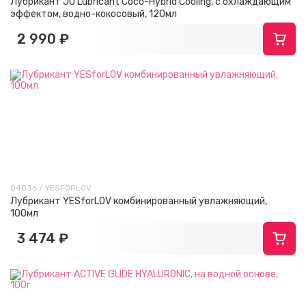
Лубрикант JO Lubricant Coco-Hybrid Cooling, с охлаждающим
эффектом, водно-кокосовый, 120мл
2 990 ₽
04036 / YESFORLOV
Лубрикант YESforLOV комбинированный увлажняющий,
100мл
3 474 ₽