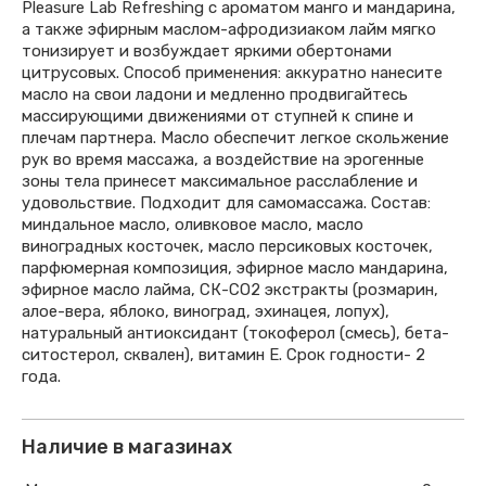
Pleasure Lab Refreshing с ароматом манго и мандарина,
а также эфирным маслом-афродизиаком лайм мягко
тонизирует и возбуждает яркими обертонами
цитрусовых. Способ применения: аккуратно нанесите
масло на свои ладони и медленно продвигайтесь
массирующими движениями от ступней к спине и
плечам партнера. Масло обеспечит легкое скольжение
рук во время массажа, а воздействие на эрогенные
зоны тела принесет максимальное расслабление и
удовольствие. Подходит для самомассажа. Состав:
миндальное масло, оливковое масло, масло
виноградных косточек, масло персиковых косточек,
парфюмерная композиция, эфирное масло мандарина,
эфирное масло лайма, СК-СО2 экстракты (розмарин,
алое-вера, яблоко, виноград, эхинацея, лопух),
натуральный антиоксидант (токоферол (смесь), бета-
ситостерол, сквален), витамин Е. Срок годности- 2
года.
Наличие в магазинах