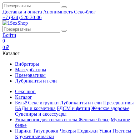
Доставка и оплата
Анонимность
Секс-блог
+7 (924) 520-30-06
Войти
0
0 ₽
Каталог
Вибраторы
Мастурбаторы
Презервативы
Лубриканты и гели
Секс шоп
Каталог
Бельё
Секс игрушки
Лубриканты и гели
Презервативы
БАДы и косметика
БДСМ и фетиш
Женское здоровье
Сувениры и аксессуары
Украшения для сосков и тела
Женское белье
Мужское
белье
Парики
Татуировки
Чокеры
Подвязки
Ушки
Пэстисы
Кружевные маски