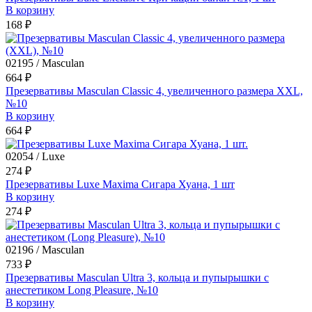
В корзину
168 ₽
02195 / Masculan
664 ₽
Презервативы Masculan Classic 4, увеличенного размера XXL,
№10
В корзину
664 ₽
02054 / Luxe
274 ₽
Презервативы Luxe Maxima Сигара Хуана, 1 шт
В корзину
274 ₽
02196 / Masculan
733 ₽
Презервативы Masculan Ultra 3, кольца и пупырышки с
анестетиком Long Pleasure, №10
В корзину