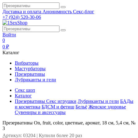
Доставка и оплата
Анонимность
Секс-блог
+7 (924) 520-30-06
Войти
0
0 ₽
Каталог
Вибраторы
Мастурбаторы
Презервативы
Лубриканты и гели
Секс шоп
Каталог
Презервативы
Секс игрушки
Лубриканты и гели
БАДы
и косметика
БДСМ и фетиш
Бельё
Женское здоровье
Сувениры и аксессуары
Презервативы On, fruit, color, цветные, аромат, 18 см, 5,4 см, №
3
Артикул: 03204 | Купили более 20 раз