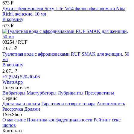
673 ₽
Духи с феромонами Sexy Life №14 философия аромата Nina
Richi, женские, 10 мл
В корзину
673 ₽
03254 / RUF
2 671 ₽
Туалетная вода с афродизиаками RUF SMAK для женщин, 50
мл
В корзину
2 671 ₽
+7 (924) 520-30-06
WhatsApp
Покупателям
Вибраторы
Мастурбаторы
Лубриканты
Презервативы
Сервис
Доставка и оплата
Гарантия и возврат товара
Анонимность
Рассрочка Долями
1SexShop
О магазине
Политика конфиденциальности
Рейтинг секс
шопов
Контакты