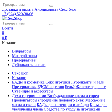
Доставка и оплата
Анонимность
Секс-блог
+7 (924) 520-30-06
Войти
0
0 ₽
Каталог
Вибраторы
Мастурбаторы
Презервативы
Лубриканты и гели
Секс шоп
Каталог
БАДы и косметика
Секс игрушки
Лубриканты и гели
Презервативы
БДСМ и фетиш
Бельё
Женское здоровье
Сувениры и аксессуары
Духи с феромонами
Возбуждающие крема и спреи
Пролонгаторы (продление полового акта)
Массажные
масла и свечи
БАДы для потенции и либидо
Крема для
увеличения члена
Средства по уходу за игрушками