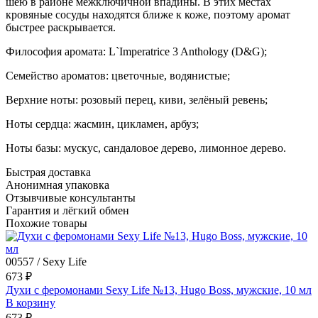
шею в районе межключичной впадины. В этих местах
кровяные сосуды находятся ближе к коже, поэтому аромат
быстрее раскрывается.
Философия аромата: L`Imperatrice 3 Anthology (D&G);
Семейство ароматов: цветочные, водянистые;
Верхние ноты: розовый перец, киви, зелёный ревень;
Ноты сердца: жасмин, цикламен, арбуз;
Ноты базы: мускус, сандаловое дерево, лимонное дерево.
Быстрая доставка
Анонимная упаковка
Отзывчивые консультанты
Гарантия и лёгкий обмен
Похожие товары
00557 / Sexy Life
673 ₽
Духи с феромонами Sexy Life №13, Hugo Boss, мужские, 10 мл
В корзину
673 ₽