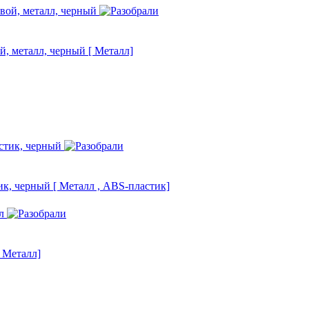
ой, металл, черный
[ Металл]
тик, черный
[ Металл , ABS-пластик]
[ Металл]