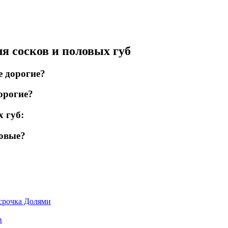
я сосков и половых губ
е дорогие?
орогие?
 губ:
новые?
срочка Долями
в