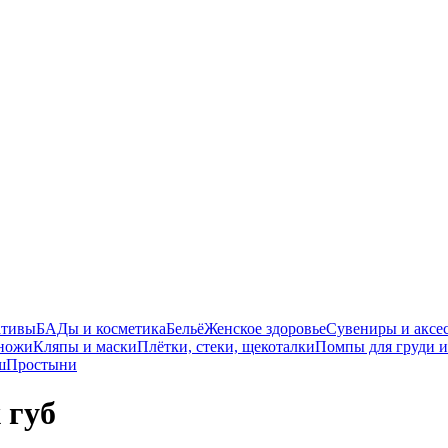
ативы
БАДы и косметика
Бельё
Женское здоровье
Сувениры и аксе
оножи
Кляпы и маски
Плётки, стеки, щекоталки
Помпы для груди и
ш
Простыни
 губ