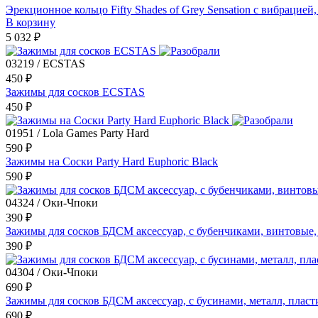
Эрекционное кольцо Fifty Shades of Grey Sensation с вибрацией
В корзину
5 032 ₽
03219 / ECSTAS
450 ₽
Зажимы для сосков ECSTAS
450 ₽
01951 / Lola Games Party Hard
590 ₽
Зажимы на Соски Party Hard Euphoric Black
590 ₽
04324 / Оки-Чпоки
390 ₽
Зажимы для сосков БДСМ аксессуар, с бубенчиками, винтовые
390 ₽
04304 / Оки-Чпоки
690 ₽
Зажимы для сосков БДСМ аксессуар, с бусинами, металл, плас
690 ₽