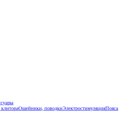
ссуары
 клитора
Ошейники, поводки
Электростимуляция
Пояса