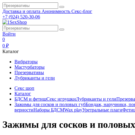
Доставка и оплата
Анонимность
Секс-блог
+7 (924) 520-30-06
Войти
0
0 ₽
Каталог
Вибраторы
Мастурбаторы
Презервативы
Лубриканты и гели
Секс шоп
Каталог
БДСМ и фетиш
Секс игрушки
Лубриканты и гели
Презерв
Зажимы для сосков и половых губ
Бондаж, наручники, п
верности
Наборы БДСМ
Wax play
Уретральные плаги
Фети
Зажимы для сосков и половых