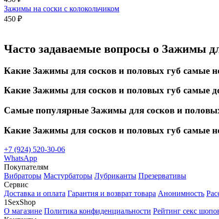
Зажимы на соски с колокольчиком
450 ₽
Часто задаваемые вопросы о Зажимы дл
Какие Зажимы для сосков и половых губ самые н
Какие Зажимы для сосков и половых губ самые д
Самые популярные Зажимы для сосков и половых
Какие Зажимы для сосков и половых губ самые 
+7 (924) 520-30-06
WhatsApp
Покупателям
Вибраторы
Мастурбаторы
Лубриканты
Презервативы
Сервис
Доставка и оплата
Гарантия и возврат товара
Анонимность
Рас
1SexShop
О магазине
Политика конфиденциальности
Рейтинг секс шопо