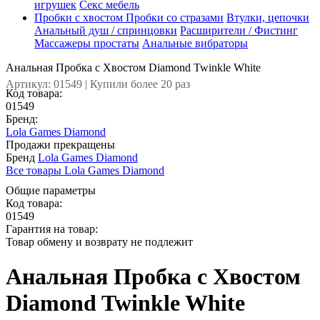
игрушек
Секс мебель
Пробки с хвостом
Пробки со стразами
Втулки, цепочки
Анальный душ / спринцовки
Расширители / Фистинг
Массажеры простаты
Анальные вибраторы
Анальная Пробка с Хвостом Diamond Twinkle White
Артикул: 01549 | Купили более 20 раз
Код товара:
01549
Бренд:
Lola Games Diamond
Продажи прекращены
Бренд
Lola Games Diamond
Все товары Lola Games Diamond
Общие параметры
Код товара:
01549
Гарантия на товар:
Товар обмену и возврату не подлежит
Анальная Пробка с Хвостом
Diamond Twinkle White