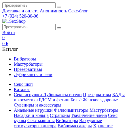
Доставка и оплата
Анонимность
Секс-блог
+7 (924) 520-30-06
Войти
0
0 ₽
Каталог
Вибраторы
Мастурбаторы
Презервативы
Лубриканты и гели
Секс шоп
Каталог
Секс игрушки
Лубриканты и гели
Презервативы
БАДы
и косметика
БДСМ и фетиш
Бельё
Женское здоровье
Сувениры и аксессуары
Анальные игрушки
Фаллоимитаторы
Мастурбаторы
Насадки и кольца
Страпоны
Увеличение члена
Секс
куклы
Секс машины
Вибраторы
Вакуумные
стимуляторы клитора
Вибромассажеры
Хранение