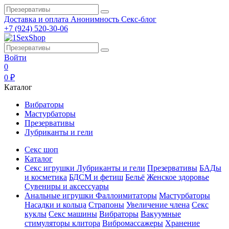
Доставка и оплата
Анонимность
Секс-блог
+7 (924) 520-30-06
Войти
0
0 ₽
Каталог
Вибраторы
Мастурбаторы
Презервативы
Лубриканты и гели
Секс шоп
Каталог
Секс игрушки
Лубриканты и гели
Презервативы
БАДы
и косметика
БДСМ и фетиш
Бельё
Женское здоровье
Сувениры и аксессуары
Анальные игрушки
Фаллоимитаторы
Мастурбаторы
Насадки и кольца
Страпоны
Увеличение члена
Секс
куклы
Секс машины
Вибраторы
Вакуумные
стимуляторы клитора
Вибромассажеры
Хранение