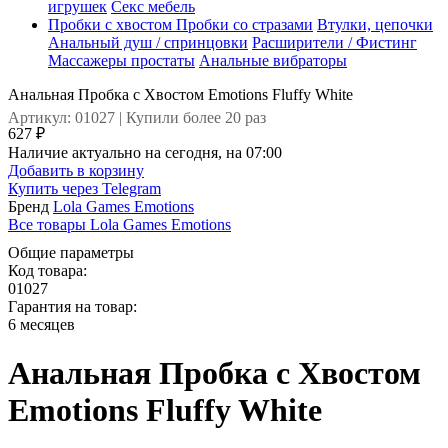
игрушек
Секс мебель
Пробки с хвостом
Пробки со стразами
Втулки, цепочки
Анальный душ / спринцовки
Расширители / Фистинг
Массажеры простаты
Анальные вибраторы
Анальная Пробка с Хвостом Emotions Fluffy White
Артикул: 01027 | Купили более 20 раз
627 ₽
Наличие актуально на сегодня, на 07:00
Добавить в корзину
Купить через
Telegram
Бренд
Lola Games Emotions
Все товары Lola Games Emotions
Общие параметры
Код товара:
01027
Гарантия на товар:
6 месяцев
Анальная Пробка с Хвостом
Emotions Fluffy White