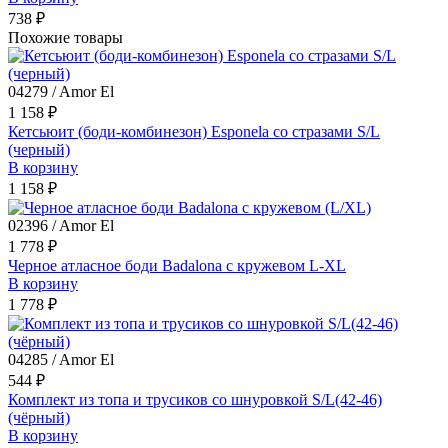
738 ₽
Похожие товары
04279 / Amor El
1 158 ₽
Кетсьюит (боди-комбинезон) Esponela со стразами S/L
(черный)
В корзину
1 158 ₽
02396 / Amor El
1 778 ₽
Черное атласное боди Badalona с кружевом L-XL
В корзину
1 778 ₽
04285 / Amor El
544 ₽
Комплект из топа и трусиков со шнуровкой S/L(42-46)
(чёрный)
В корзину