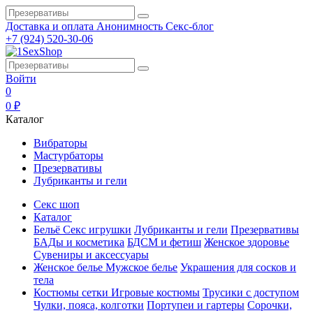
Доставка и оплата
Анонимность
Секс-блог
+7 (924) 520-30-06
Войти
0
0 ₽
Каталог
Вибраторы
Мастурбаторы
Презервативы
Лубриканты и гели
Секс шоп
Каталог
Бельё
Секс игрушки
Лубриканты и гели
Презервативы
БАДы и косметика
БДСМ и фетиш
Женское здоровье
Сувениры и аксессуары
Женское белье
Мужское белье
Украшения для сосков и
тела
Костюмы сетки
Игровые костюмы
Трусики с доступом
Чулки, пояса, колготки
Портупеи и гартеры
Сорочки,