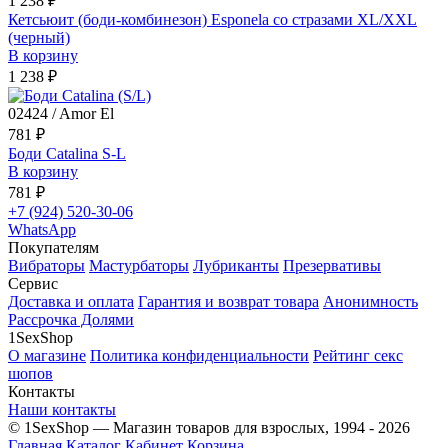
1 238 ₽
Кетсьюит (боди-комбинезон) Esponela со стразами XL/XXL
(черный)
В корзину
1 238 ₽
02424 / Amor El
781 ₽
Боди Catalina S-L
В корзину
781 ₽
+7 (924) 520-30-06
WhatsApp
Покупателям
Вибраторы
Мастурбаторы
Лубриканты
Презервативы
Сервис
Доставка и оплата
Гарантия и возврат товара
Анонимность
Рассрочка Долями
1SexShop
О магазине
Политика конфиденциальности
Рейтинг секс
шопов
Контакты
Наши контакты
© 1SexShop — Магазин товаров для взрослых, 1994 - 2026
Главная
Каталог
Кабинет
Корзина