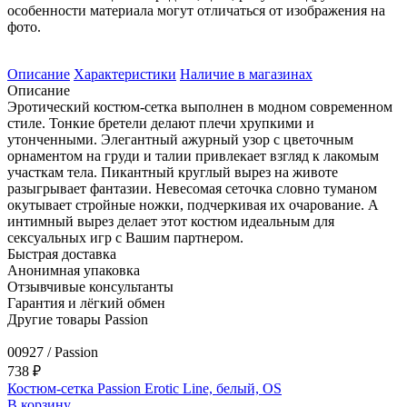
особенности материала могут отличаться от изображения на
фото.
Описание
Характеристики
Наличие в магазинах
Описание
Эротический костюм-сетка выполнен в модном современном
стиле. Тонкие бретели делают плечи хрупкими и
утонченными. Элегантный ажурный узор с цветочным
орнаментом на груди и талии привлекает взгляд к лакомым
участкам тела. Пикантный круглый вырез на животе
разыгрывает фантазии. Невесомая сеточка словно туманом
окутывает стройные ножки, подчеркивая их очарование. А
интимный вырез делает этот костюм идеальным для
сексуальных игр с Вашим партнером.
Быстрая доставка
Анонимная упаковка
Отзывчивые консультанты
Гарантия и лёгкий обмен
Другие товары Passion
00927 / Passion
738 ₽
Костюм-сетка Passion Erotic Line, белый, OS
В корзину