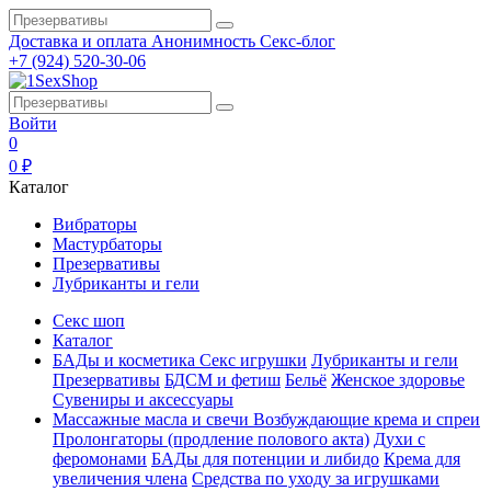
Доставка и оплата
Анонимность
Секс-блог
+7 (924) 520-30-06
Войти
0
0 ₽
Каталог
Вибраторы
Мастурбаторы
Презервативы
Лубриканты и гели
Секс шоп
Каталог
БАДы и косметика
Секс игрушки
Лубриканты и гели
Презервативы
БДСМ и фетиш
Бельё
Женское здоровье
Сувениры и аксессуары
Массажные масла и свечи
Возбуждающие крема и спреи
Пролонгаторы (продление полового акта)
Духи с
феромонами
БАДы для потенции и либидо
Крема для
увеличения члена
Средства по уходу за игрушками