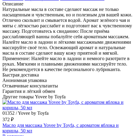
Описание
Натуральные масла в составе сделают массаж не только
насыщенным и чувственным, но и полезным для вашей кожи.
Отлично скользит и смывается водой. Аромат зелёного чая и
мяты с лёгкостью расслабит и подготовит вас к чувственному
массажу. Подготовьтесь к свиданию: После приёма
расслабляющей ванны побалуйте себя ароматным массажем.
Налейте масло в ладони и лёгкими массажными движениями
массируйте своё тело. Освежающий аромат и натуральные
масла в составе сделают вашу кожу приятной и мягкой.
Применение: Налейте масло в ладони и немного разотрите в
руках. Мягкими и плавными движениями массируйте тело.
Не рекомендуется в качестве персонального лубриканта.
Быстрая доставка
Анонимная упаковка
Отзывчивые консультанты
Гарантия и лёгкий обмен
Другие товары Yovee by Toyfa
01352 / Yovee by Toyfa
372 ₽
Масло для массажа Yovee by Toyfa, с ароматом яблока и
корицы, 50 мл