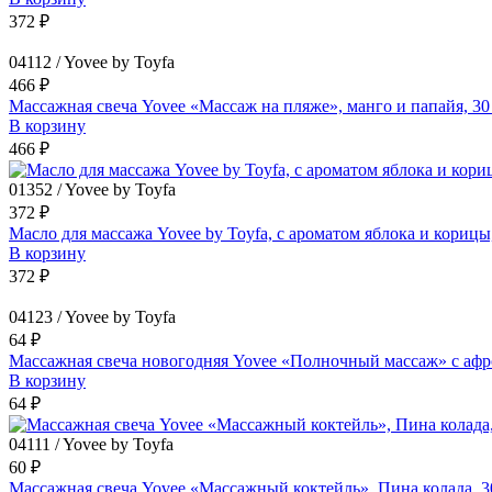
372 ₽
04112 / Yovee by Toyfa
466 ₽
Массажная свеча Yovee «Массаж на пляже», манго и папайя, 30
В корзину
466 ₽
01352 / Yovee by Toyfa
372 ₽
Масло для массажа Yovee by Toyfa, с ароматом яблока и корицы
В корзину
372 ₽
04123 / Yovee by Toyfa
64 ₽
Массажная свеча новогодняя Yovee «Полночный массаж» с афро
В корзину
64 ₽
04111 / Yovee by Toyfa
60 ₽
Массажная свеча Yovee «Массажный коктейль», Пина колада, 3