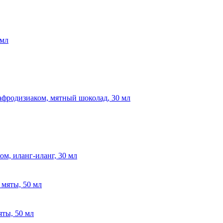
 мл
афродизиаком, мятный шоколад, 30 мл
м, иланг-иланг, 30 мл
яты, 50 мл