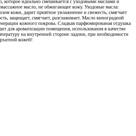
ло, которое идеально смешивается с уходовыми маслами и
 массажное масло, не обжигающее кожу. Уходовые масла:
озом кожи, дарит приятное увлажнение и свежесть, смягчает
ть, защищает, смягчает, разглаживает. Масло виноградной
егенерации кожного покрова. Сладкая парфюмированая отдушка
ит для ароматизации помещения, использования в качестве
емпературу на внутренней стороне ладони, при необходимости
архатной кожей!