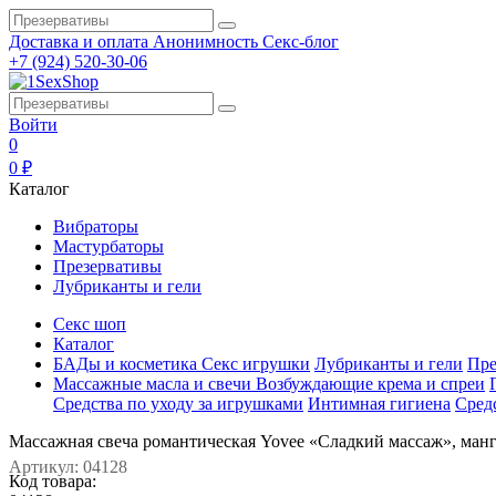
Доставка и оплата
Анонимность
Секс-блог
+7 (924) 520-30-06
Войти
0
0 ₽
Каталог
Вибраторы
Мастурбаторы
Презервативы
Лубриканты и гели
Секс шоп
Каталог
БАДы и косметика
Секс игрушки
Лубриканты и гели
Пре
Массажные масла и свечи
Возбуждающие крема и спреи
Средства по уходу за игрушками
Интимная гигиена
Сред
Массажная свеча романтическая Yovee «Сладкий массаж», манг
Артикул: 04128
Код товара: