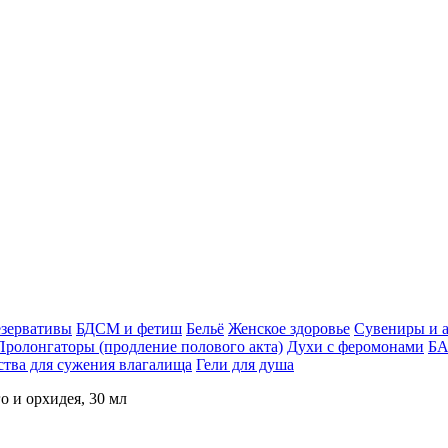
зервативы
БДСМ и фетиш
Бельё
Женское здоровье
Сувениры и 
Пролонгаторы (продление полового акта)
Духи с феромонами
БА
ства для сужения влагалища
Гели для душа
о и орхидея, 30 мл