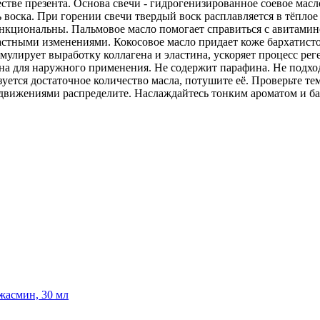
стве презента. Основа свечи - гидрогенизированное соевое мас
 воска. При горении свечи твердый воск расплавляется в тёплое
ункциональны. Пальмовое масло помогает справиться с авитамин
стными изменениями. Кокосовое масло придает коже бархатистос
имулирует выработку коллагена и эластина, ускоряет процесс р
а для наружного применения. Не содержит парафина. Не подход
зуется достаточное количество масла, потушите её. Проверьте т
 движениями распределите. Наслаждайтесь тонким ароматом и б
жасмин, 30 мл