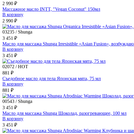
2 990 ₽
Массажное масло INTT, "Vegan Coconut" 150мл
В корзину
2 990 ₽
03235 / Shunga
3 451 ₽
Масло для массажа Shunga Irresistible «Asian Fusion», возбужда
В корзину
3 451 ₽
02072 / HOT
881 ₽
Съедобное масло для тела Японская мята, 75 мл
В корзину
881 ₽
00543 / Shunga
3 451 ₽
Масло для массажа Shunga Шоколад, разогревающее, 100 мл
В корзину
3 451 ₽