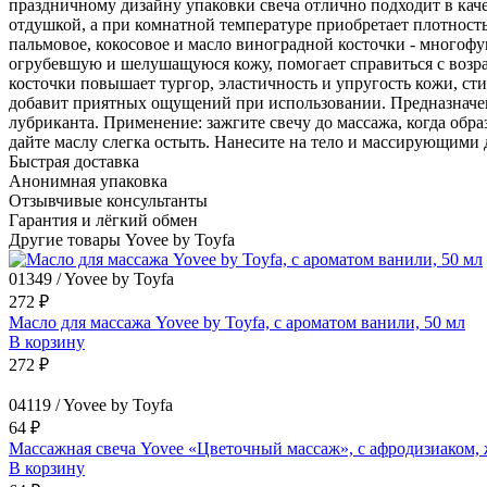
праздничному дизайну упаковки свеча отлично подходит в каче
отдушкой, а при комнатной температуре приобретает плотность
пальмовое, кокосовое и масло виноградной косточки - многоф
огрубевшую и шелушащуюся кожу, помогает справиться с возра
косточки повышает тургор, эластичность и упругость кожи, ст
добавит приятных ощущений при использовании. Предназначен
лубриканта. Применение: зажгите свечу до массажа, когда обра
дайте маслу слегка остыть. Нанесите на тело и массирующими
Быстрая доставка
Анонимная упаковка
Отзывчивые консультанты
Гарантия и лёгкий обмен
Другие товары Yovee by Toyfa
01349 / Yovee by Toyfa
272 ₽
Масло для массажа Yovee by Toyfa, с ароматом ванили, 50 мл
В корзину
272 ₽
04119 / Yovee by Toyfa
64 ₽
Массажная свеча Yovee «Цветочный массаж», с афродизиаком, 
В корзину