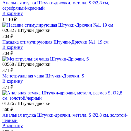
Анальная втулка Штучки-дрючки, металл, S Ø2,8 см,
серебряный-красный
В корзину
1 110 ₽
02682 / Штучки-дрючки
204 ₽
Насадка стимулирующая Штучки-Дрючки №1, 19 см
В корзину
204 ₽
00568 / Штучки-дрючки
371 ₽
Менструальная чаша Штучки-Дрючки, S
В корзину
371 ₽
01326 / Штучки-дрючки
560 ₽
Анальная втулка Штучки-дрючки, металл, S Ø2,8 см, золотой-
черный
В корзину