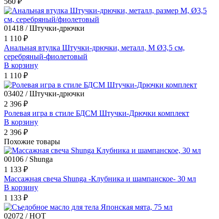
560 ₽
01418 / Штучки-дрючки
1 110 ₽
Анальная втулка Штучки-дрючки, металл, M Ø3,5 см,
серебряный-фиолетовый
В корзину
1 110 ₽
03402 / Штучки-дрючки
2 396 ₽
Ролевая игра в стиле БДСМ Штучки-Дрючки комплект
В корзину
2 396 ₽
Похожие товары
00106 / Shunga
1 133 ₽
Массажная свеча Shunga -Клубника и шампанское- 30 мл
В корзину
1 133 ₽
02072 / HOT