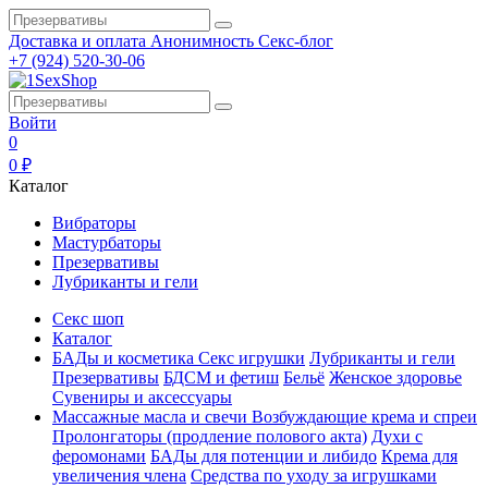
Доставка и оплата
Анонимность
Секс-блог
+7 (924) 520-30-06
Войти
0
0 ₽
Каталог
Вибраторы
Мастурбаторы
Презервативы
Лубриканты и гели
Секс шоп
Каталог
БАДы и косметика
Секс игрушки
Лубриканты и гели
Презервативы
БДСМ и фетиш
Бельё
Женское здоровье
Сувениры и аксессуары
Массажные масла и свечи
Возбуждающие крема и спреи
Пролонгаторы (продление полового акта)
Духи с
феромонами
БАДы для потенции и либидо
Крема для
увеличения члена
Средства по уходу за игрушками