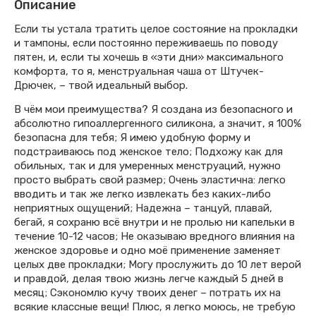
Описание
Если ты устала тратить целое состояние на прокладки
и тампоны, если постоянно переживаешь по поводу
пятен, и, если ты хочешь в «эти дни» максимального
комфорта, то я, менструальная чаша от Штучек-
Дрючек, – твой идеальный выбор.
В чём мои преимущества? Я создана из безопасного и
абсолютно гипоаллергенного силикона, а значит, я 100%
безопасна для тебя; Я имею удобную форму и
подстраиваюсь под женское тело; Подхожу как для
обильных, так и для умеренных менструаций, нужно
просто выбрать свой размер; Очень эластична: легко
вводить и так же легко извлекать без каких-либо
неприятных ощущений; Надежна – танцуй, плавай,
бегай, я сохраню всё внутри и не пролью ни капельки в
течение 10-12 часов; Не оказываю вредного влияния на
женское здоровье и одно моё применение заменяет
целых две прокладки; Могу прослужить до 10 лет верой
и правдой, делая твою жизнь легче каждый 5 дней в
месяц; Сэкономлю кучу твоих денег – потрать их на
всякие классные вещи! Плюс, я легко моюсь, не требую