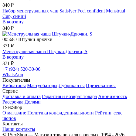
840 ₽
Набор менструальных чаш Satisfyer Feel confident Menstrual
Cup, синий
В корзину
840 ₽
00568 / Штучки-дрючки
371 ₽
Менструальная чаша Штучки-Дрючки, S
В корзину
371 ₽
+7 (924) 520-30-06
WhatsApp
Покупателям
Вибраторы
Мастурбаторы
Лубриканты
Презервативы
Сервис
Доставка и оплата
Гарантия и возврат товара
Анонимность
Рассрочка Долями
1SexShop
О магазине
Политика конфиденциальности
Рейтинг секс
шопов
Контакты
Наши контакты
© 1SexShop — Магазин товаров для взрослых, 1994 - 2026