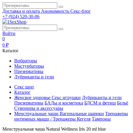
Доставка и оплата
Анонимность
Секс-блог
+7 (924) 520-30-06
Войти
0
0 ₽
Каталог
Вибраторы
Мастурбаторы
Презервативы
Лубриканты и гели
Секс шоп
Каталог
Женское здоровье
Секс игрушки
Лубриканты и гели
Презервативы
БАДы и косметика
БДСМ и фетиш
Бельё
Сувениры и аксессуары
Менструальные чаши
Вагинальные шарики
Тренажеры
интимных мышц / Тренажеры Кегеля
Тампоны
Менструальная чаша Natural Wellness Iris 20 ml blue