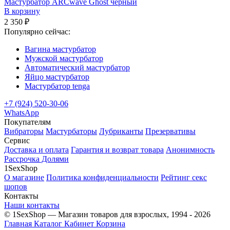
Мастурбатор ARCwave Ghost черный
В корзину
2 350 ₽
Популярно сейчас:
Вагина мастурбатор
Мужской мастурбатор
Автоматический мастурбатор
Яйцо мастурбатор
Мастурбатор tenga
+7 (924) 520-30-06
WhatsApp
Покупателям
Вибраторы
Мастурбаторы
Лубриканты
Презервативы
Сервис
Доставка и оплата
Гарантия и возврат товара
Анонимность
Рассрочка Долями
1SexShop
О магазине
Политика конфиденциальности
Рейтинг секс
шопов
Контакты
Наши контакты
© 1SexShop — Магазин товаров для взрослых, 1994 - 2026
Главная
Каталог
Кабинет
Корзина