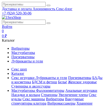
Доставка и оплата
Анонимность
Секс-блог
+7 (924) 520-30-06
Войти
0
0 ₽
Каталог
Вибраторы
Мастурбаторы
Презервативы
Лубриканты и гели
Секс шоп
Каталог
Секс игрушки
Лубриканты и гели
Презервативы
БАДы
и косметика
БДСМ и фетиш
Бельё
Женское здоровье
Сувениры и аксессуары
Мастурбаторы
Фаллоимитаторы
Анальные игрушки
Насадки и кольца
Страпоны
Увеличение члена
Секс
куклы
Секс машины
Вибраторы
Вакуумные
стимуляторы клитора
Вибромассажеры
Хранение