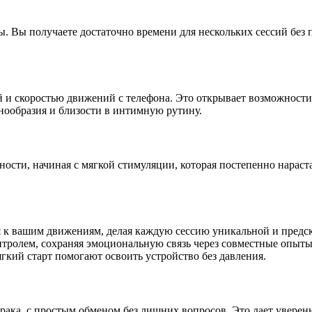
ты. Вы получаете достаточно времени для нескольких сессий без
и скоростью движений с телефона. Это открывает возможности 
нообразия и близости в интимную рутину.
ости, начиная с мягкой стимуляции, которая постепенно нараста
я к вашим движениям, делая каждую сессию уникальной и предс
нтролем, сохраняя эмоциональную связь через совместные опыты
гкий старт помогают освоить устройство без давления.
ака, с простым обменом без лишних вопросов. Это дает уверенно