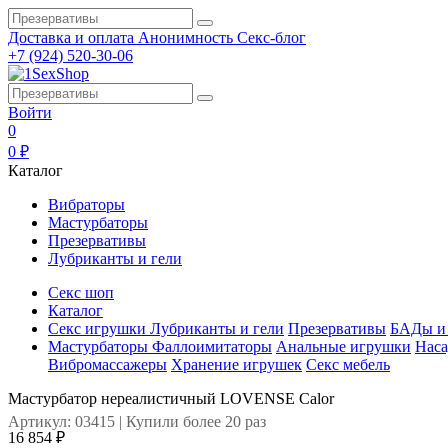
Доставка и оплата
Анонимность
Секс-блог
+7 (924) 520-30-06
Войти
0
0 ₽
Каталог
Вибраторы
Мастурбаторы
Презервативы
Лубриканты и гели
Секс шоп
Каталог
Секс игрушки
Лубриканты и гели
Презервативы
БАДы и 
Мастурбаторы
Фаллоимитаторы
Анальные игрушки
Наса
Вибромассажеры
Хранение игрушек
Секс мебель
Мастурбатор нереалистичный LOVENSE Calor
Артикул: 03415 | Купили более 20 раз
16 854 ₽