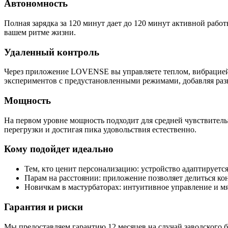
Автономность
Полная зарядка за 120 минут дает до 120 минут активной рабо
вашем ритме жизни.
Удаленный контроль
Через приложение LOVENSE вы управляете теплом, вибрацией 
экспериментов с предустановленными режимами, добавляя раз
Мощность
На первом уровне мощность подходит для средней чувствительн
перегрузки и достигая пика удовольствия естественно.
Кому подойдет идеально
Тем, кто ценит персонализацию: устройство адаптируетс
Парам на расстоянии: приложение позволяет делиться ко
Новичкам в мастурбаторах: интуитивное управление и мя
Гарантия и риски
Мы предоставляем гарантию 12 месяцев на случай заводского бр