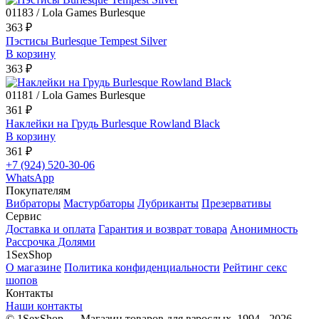
01183 / Lola Games Burlesque
363 ₽
Пэстисы Burlesque Tempest Silver
В корзину
363 ₽
01181 / Lola Games Burlesque
361 ₽
Наклейки на Грудь Burlesque Rowland Black
В корзину
361 ₽
+7 (924) 520-30-06
WhatsApp
Покупателям
Вибраторы
Мастурбаторы
Лубриканты
Презервативы
Сервис
Доставка и оплата
Гарантия и возврат товара
Анонимность
Рассрочка Долями
1SexShop
О магазине
Политика конфиденциальности
Рейтинг секс
шопов
Контакты
Наши контакты
© 1SexShop — Магазин товаров для взрослых, 1994 - 2026