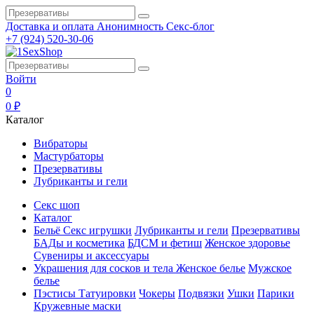
Доставка и оплата
Анонимность
Секс-блог
+7 (924) 520-30-06
Войти
0
0 ₽
Каталог
Вибраторы
Мастурбаторы
Презервативы
Лубриканты и гели
Секс шоп
Каталог
Бельё
Секс игрушки
Лубриканты и гели
Презервативы
БАДы и косметика
БДСМ и фетиш
Женское здоровье
Сувениры и аксессуары
Украшения для сосков и тела
Женское белье
Мужское
белье
Пэстисы
Татуировки
Чокеры
Подвязки
Ушки
Парики
Кружевные маски