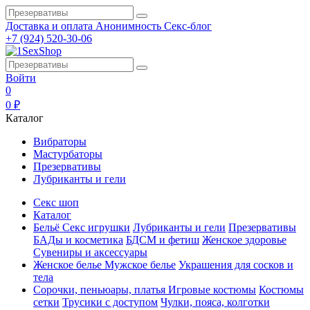
Доставка и оплата
Анонимность
Секс-блог
+7 (924) 520-30-06
Войти
0
0 ₽
Каталог
Вибраторы
Мастурбаторы
Презервативы
Лубриканты и гели
Секс шоп
Каталог
Бельё
Секс игрушки
Лубриканты и гели
Презервативы
БАДы и косметика
БДСМ и фетиш
Женское здоровье
Сувениры и аксессуары
Женское белье
Мужское белье
Украшения для сосков и
тела
Сорочки, пеньюары, платья
Игровые костюмы
Костюмы
сетки
Трусики с доступом
Чулки, пояса, колготки