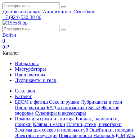
Доставка и оплата
Анонимность
Секс-блог
+7 (924) 520-30-06
Войти
0
0 ₽
Каталог
Вибраторы
Мастурбаторы
Презервативы
Лубриканты и гели
Секс шоп
Каталог
БДСМ и фетиш
Секс игрушки
Лубриканты и гели
Презервативы
БАДы и косметика
Бельё
Женское
здоровье
Сувениры и аксессуары
Помпы для груди и клитора
Бондаж, наручники,
поножи
Кляпы и маски
Плётки, стеки, щекоталки
Зажимы для сосков и половых губ
Ошейники, поводки
Электростимуляция
Пояса верности
Наборы БДСМ
Wax