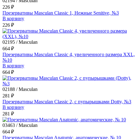
02194 / Masculan
226 ₽
Презервативы Masculan Classic 1, Нежные Senitive, №3
В корзину
226 ₽
02195 / Masculan
664 ₽
Презервативы Masculan Classic 4, увеличенного размера XXL,
№10
В корзину
664 ₽
02188 / Masculan
281 ₽
Презервативы Masculan Classic 2, с пупырышками Dotty, №3
В корзину
281 ₽
03463 / Masculan
664 ₽
Презервативы Masculan Anatomic, анатомические, № 10