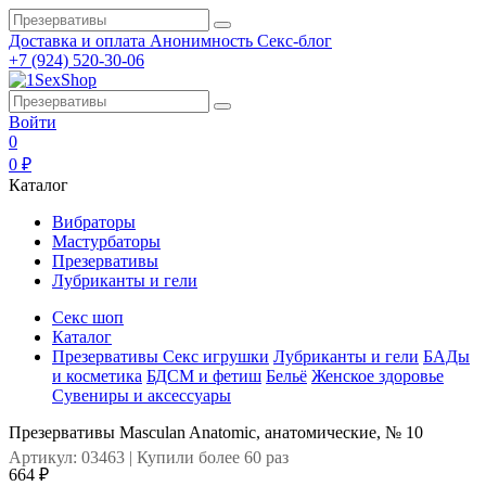
Доставка и оплата
Анонимность
Секс-блог
+7 (924) 520-30-06
Войти
0
0 ₽
Каталог
Вибраторы
Мастурбаторы
Презервативы
Лубриканты и гели
Секс шоп
Каталог
Презервативы
Секс игрушки
Лубриканты и гели
БАДы
и косметика
БДСМ и фетиш
Бельё
Женское здоровье
Сувениры и аксессуары
Презервативы Masculan Anatomic, анатомические, № 10
Артикул: 03463 | Купили более 60 раз
664 ₽