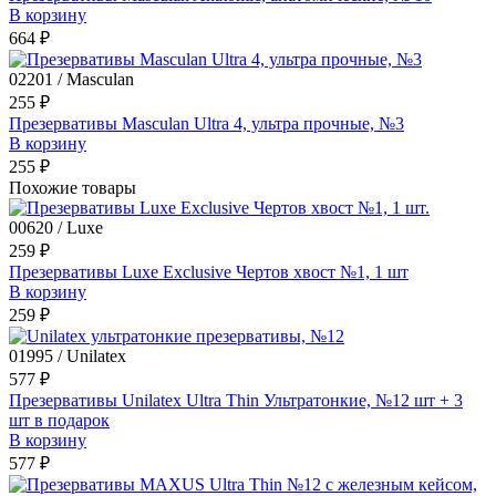
В корзину
664 ₽
02201 / Masculan
255 ₽
Презервативы Masculan Ultra 4, ультра прочные, №3
В корзину
255 ₽
Похожие товары
00620 / Luxe
259 ₽
Презервативы Luxe Exclusive Чертов хвост №1, 1 шт
В корзину
259 ₽
01995 / Unilatex
577 ₽
Презервативы Unilatex Ultra Thin Ультратонкие, №12 шт + 3
шт в подарок
В корзину
577 ₽