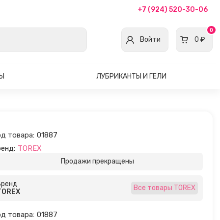
+7 (924) 520-30-06
0
Войти
0 ₽
ВЫ
ЛУБРИКАНТЫ И ГЕЛИ
д товара:
01887
енд:
TOREX
Продажи прекращены
Бренд
Все товары TOREX
TOREX
д товара:
01887