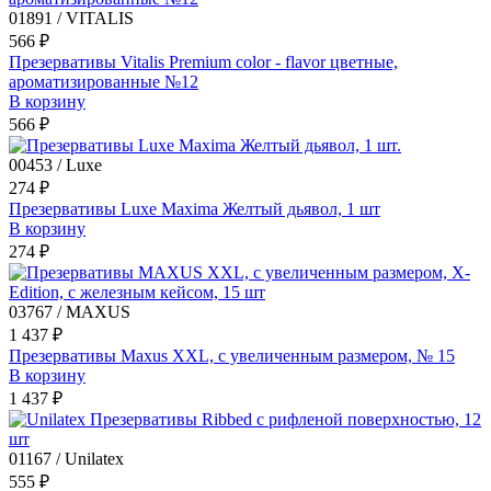
01891 / VITALIS
566 ₽
Презервативы Vitalis Premium color - flavor цветные,
ароматизированные №12
В корзину
566 ₽
00453 / Luxe
274 ₽
Презервативы Luxe Maxima Желтый дьявол, 1 шт
В корзину
274 ₽
03767 / MAXUS
1 437 ₽
Презервативы Maxus XXL, с увеличенным размером, № 15
В корзину
1 437 ₽
01167 / Unilatex
555 ₽