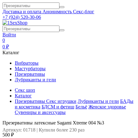
Доставка и оплата
Анонимность
Секс-блог
+7 (924) 520-30-06
Войти
0
0 ₽
Каталог
Вибраторы
Мастурбаторы
Презервативы
Лубриканты и гели
Секс шоп
Каталог
Презервативы
Секс игрушки
Лубриканты и гели
БАДы
и косметика
БДСМ и фетиш
Бельё
Женское здоровье
Сувениры и аксессуары
Презервативы латексные Sagami Xtreme 004 №3
Артикул: 01718 | Купили более 230 раз
500 ₽