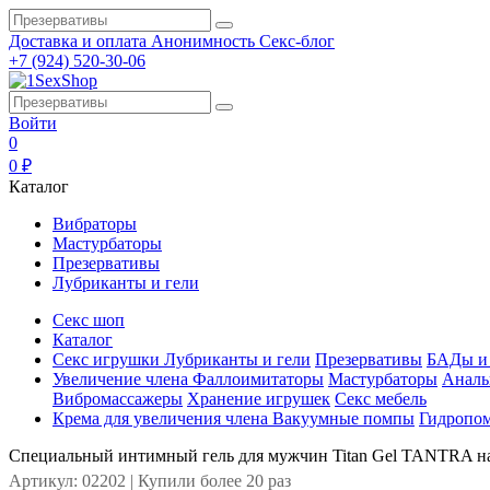
Доставка и оплата
Анонимность
Секс-блог
+7 (924) 520-30-06
Войти
0
0 ₽
Каталог
Вибраторы
Мастурбаторы
Презервативы
Лубриканты и гели
Секс шоп
Каталог
Секс игрушки
Лубриканты и гели
Презервативы
БАДы и 
Увеличение члена
Фаллоимитаторы
Мастурбаторы
Аналь
Вибромассажеры
Хранение игрушек
Секс мебель
Крема для увеличения члена
Вакуумные помпы
Гидропо
Специальный интимный гель для мужчин Titan Gel TANTRA на
Артикул: 02202 | Купили более 20 раз