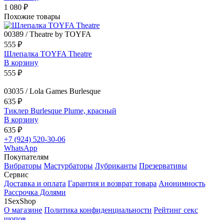
1 080 ₽
Похожие товары
00389 / Theatre by TOYFA
555 ₽
Шлепалка TOYFA Theatre
В корзину
555 ₽
03035 / Lola Games Burlesque
635 ₽
Тиклер Burlesque Plume, красный
В корзину
635 ₽
+7 (924) 520-30-06
WhatsApp
Покупателям
Вибраторы
Мастурбаторы
Лубриканты
Презервативы
Сервис
Доставка и оплата
Гарантия и возврат товара
Анонимность
Рассрочка Долями
1SexShop
О магазине
Политика конфиденциальности
Рейтинг секс
шопов