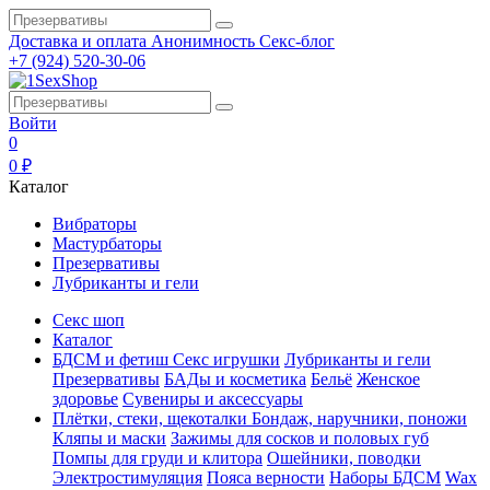
Доставка и оплата
Анонимность
Секс-блог
+7 (924) 520-30-06
Войти
0
0 ₽
Каталог
Вибраторы
Мастурбаторы
Презервативы
Лубриканты и гели
Секс шоп
Каталог
БДСМ и фетиш
Секс игрушки
Лубриканты и гели
Презервативы
БАДы и косметика
Бельё
Женское
здоровье
Сувениры и аксессуары
Плётки, стеки, щекоталки
Бондаж, наручники, поножи
Кляпы и маски
Зажимы для сосков и половых губ
Помпы для груди и клитора
Ошейники, поводки
Электростимуляция
Пояса верности
Наборы БДСМ
Wax