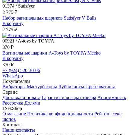
01374 / Satisfyer
2 775 ₽
Набор вагинальных шариков Satisfyer V Balls
В корзину
2 775 ₽
00921 / A-toys by TOYFA
370 ₽
Вагинальные шарики A-Toys by TOYFA Meeko
В корзину
370 ₽
+7 (924) 520-30-06
WhatsApp
Покупателям
Вибраторы
Мастурбаторы
Лубриканты
Презервативы
Сервис
Доставка и оплата
Гарантия и возврат товара
Анонимность
Рассрочка Долями
1SexShop
О магазине
Политика конфиденциальности
Рейтинг секс
шопов
Контакты
Наши контакты