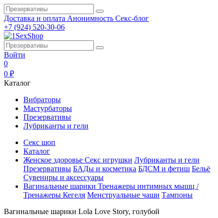
Доставка и оплата
Анонимность
Секс-блог
+7 (924) 520-30-06
Войти
0
0 ₽
Каталог
Вибраторы
Мастурбаторы
Презервативы
Лубриканты и гели
Секс шоп
Каталог
Женское здоровье
Секс игрушки
Лубриканты и гели
Презервативы
БАДы и косметика
БДСМ и фетиш
Бельё
Сувениры и аксессуары
Вагинальные шарики
Тренажеры интимных мышц /
Тренажеры Кегеля
Менструальные чаши
Тампоны
Вагинальные шарики Lola Love Story, голубой