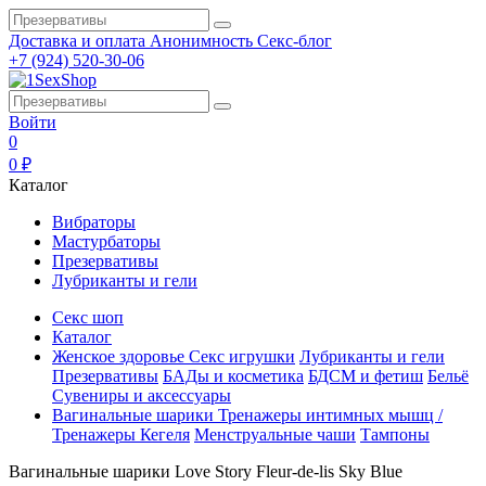
Доставка и оплата
Анонимность
Секс-блог
+7 (924) 520-30-06
Войти
0
0 ₽
Каталог
Вибраторы
Мастурбаторы
Презервативы
Лубриканты и гели
Секс шоп
Каталог
Женское здоровье
Секс игрушки
Лубриканты и гели
Презервативы
БАДы и косметика
БДСМ и фетиш
Бельё
Сувениры и аксессуары
Вагинальные шарики
Тренажеры интимных мышц /
Тренажеры Кегеля
Менструальные чаши
Тампоны
Вагинальные шарики Love Story Fleur-de-lis Sky Blue