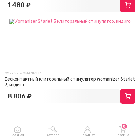
1 480 ₽
02796 / WOMANIZER
Бесконтактный клиторальный стимулятор Womanizer Starlet
3, индиго
8 806 ₽
0
Для женщин
Главная
Каталог
Кабинет
Корзина