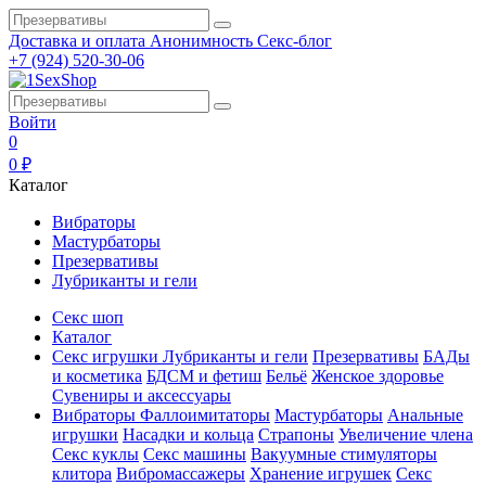
Доставка и оплата
Анонимность
Секс-блог
+7 (924) 520-30-06
Войти
0
0 ₽
Каталог
Вибраторы
Мастурбаторы
Презервативы
Лубриканты и гели
Секс шоп
Каталог
Секс игрушки
Лубриканты и гели
Презервативы
БАДы
и косметика
БДСМ и фетиш
Бельё
Женское здоровье
Сувениры и аксессуары
Вибраторы
Фаллоимитаторы
Мастурбаторы
Анальные
игрушки
Насадки и кольца
Страпоны
Увеличение члена
Секс куклы
Секс машины
Вакуумные стимуляторы
клитора
Вибромассажеры
Хранение игрушек
Секс