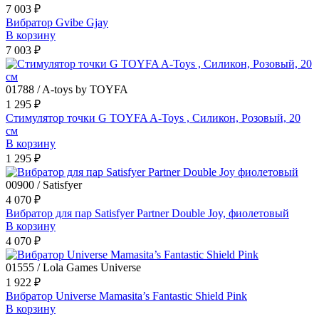
7 003 ₽
Вибратор Gvibe Gjay
В корзину
7 003 ₽
01788 / A-toys by TOYFA
1 295 ₽
Стимулятор точки G TOYFA A-Toys , Силикон, Розовый, 20
см
В корзину
1 295 ₽
00900 / Satisfyer
4 070 ₽
Вибратор для пар Satisfyer Partner Double Joy, фиолетовый
В корзину
4 070 ₽
01555 / Lola Games Universe
1 922 ₽
Вибратор Universe Mamasita’s Fantastic Shield Pink
В корзину