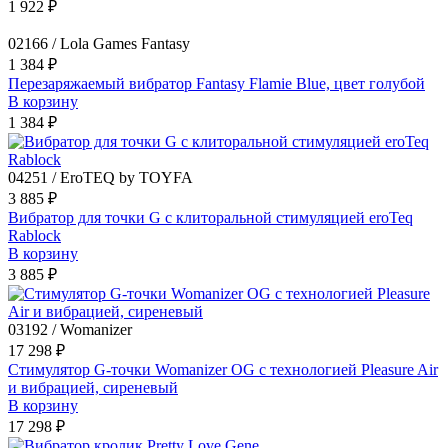
1 922 ₽
02166 / Lola Games Fantasy
1 384 ₽
Перезаряжаемый вибратор Fantasy Flamie Blue, цвет голубой
В корзину
1 384 ₽
04251 / EroTEQ by TOYFA
3 885 ₽
Вибратор для точки G с клиторальной стимуляцией eroTeq
Rablock
В корзину
3 885 ₽
03192 / Womanizer
17 298 ₽
Стимулятор G-точки Womanizer OG c технологией Pleasure Air
и вибрацией, сиреневый
В корзину
17 298 ₽