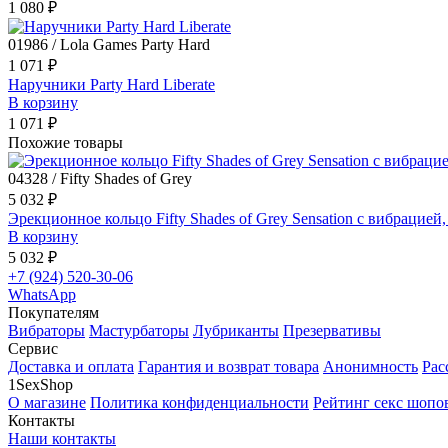
1 080 ₽
01986 / Lola Games Party Hard
1 071 ₽
Наручники Party Hard Liberate
В корзину
1 071 ₽
Похожие товары
04328 / Fifty Shades of Grey
5 032 ₽
Эрекционное кольцо Fifty Shades of Grey Sensation с вибрацией
В корзину
5 032 ₽
+7 (924) 520-30-06
WhatsApp
Покупателям
Вибраторы
Мастурбаторы
Лубриканты
Презервативы
Сервис
Доставка и оплата
Гарантия и возврат товара
Анонимность
Рас
1SexShop
О магазине
Политика конфиденциальности
Рейтинг секс шопо
Контакты
Наши контакты