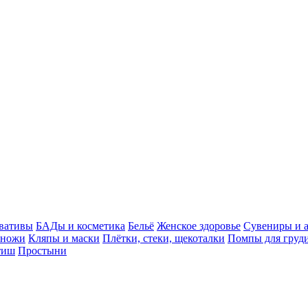
вативы
БАДы и косметика
Бельё
Женское здоровье
Сувениры и 
оножи
Кляпы и маски
Плётки, стеки, щекоталки
Помпы для груди
тиш
Простыни