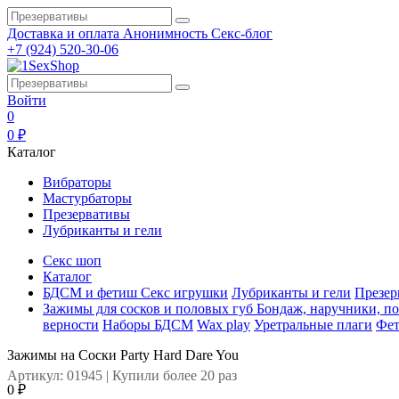
Доставка и оплата
Анонимность
Секс-блог
+7 (924) 520-30-06
Войти
0
0 ₽
Каталог
Вибраторы
Мастурбаторы
Презервативы
Лубриканты и гели
Секс шоп
Каталог
БДСМ и фетиш
Секс игрушки
Лубриканты и гели
Презер
Зажимы для сосков и половых губ
Бондаж, наручники, п
верности
Наборы БДСМ
Wax play
Уретральные плаги
Фе
Зажимы на Cоски Party Hard Dare You
Артикул: 01945 | Купили более 20 раз
0 ₽