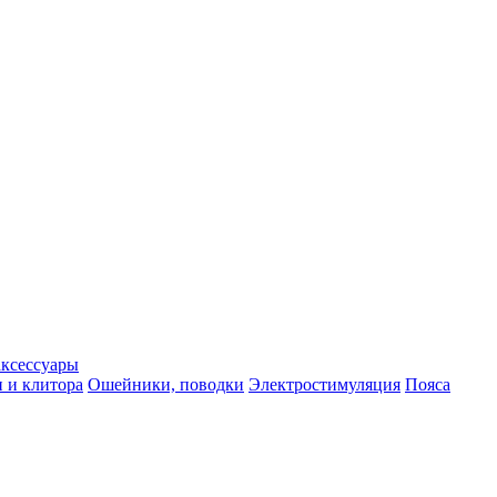
аксессуары
 и клитора
Ошейники, поводки
Электростимуляция
Пояса