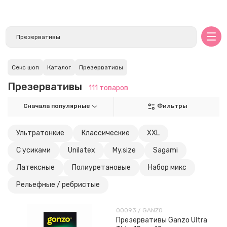
Секс шоп
Каталог
Презервативы
Презервативы
111 товаров
Сначала популярные
Фильтры
Ультратонкие
Классические
XXL
С усиками
Unilatex
My.size
Sagami
Латексные
Полиуретановые
Набор микс
Рельефные / ребристые
00093 / GANZO
Презервативы Ganzo Ultra