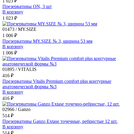
1 023 ₽
Презервативы ON, 3 шт
В корзину
1 023 ₽
01473 / MY.SIZE
1 006 ₽
Презервативы MY.SIZE № 3, ширина 53 мм
В корзину
1 006 ₽
01895 / VITALIS
416 ₽
Презервативы Vitalis Premium comfort plus контурные
анатомической формы №3
В корзину
416 ₽
02966 / Ganzo
514 ₽
Презервативы Ganzo Extase точечные, ребристые 12 шт.
В корзину
514 ₽