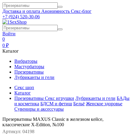
Доставка и оплата
Анонимность
Секс-блог
+7 (924) 520-30-06
Войти
0
0 ₽
Каталог
Вибраторы
Мастурбаторы
Презервативы
Лубриканты и гели
Секс шоп
Каталог
Презервативы
Секс игрушки
Лубриканты и гели
БАДы
и косметика
БДСМ и фетиш
Бельё
Женское здоровье
Сувениры и аксессуары
Презервативы MAXUS Classic в железном кейсе,
классические X-Edition, №100
Артикул: 04198