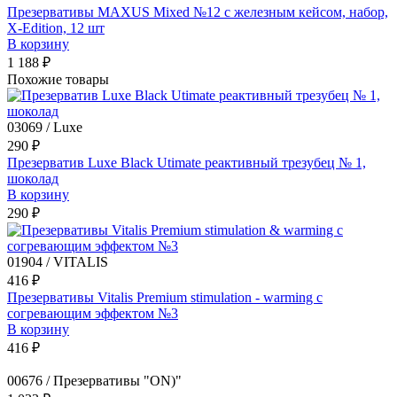
Презервативы MAXUS Mixed №12 с железным кейсом, набор,
X-Edition, 12 шт
В корзину
1 188 ₽
Похожие товары
03069 / Luxe
290 ₽
Презерватив Luxe Black Utimate реактивный трезубец № 1,
шоколад
В корзину
290 ₽
01904 / VITALIS
416 ₽
Презервативы Vitalis Premium stimulation - warming с
согревающим эффектом №3
В корзину
416 ₽
00676 / Презервативы "ON)"