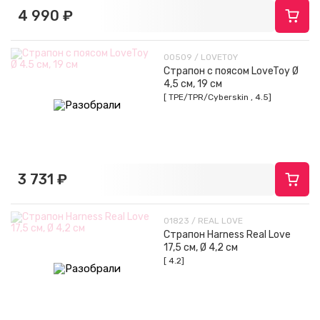
4 990 ₽
00509 / LOVETOY
Страпон с поясом LoveToy Ø
4,5 см, 19 см
[ TPE/TPR/Cyberskin , 4.5]
3 731 ₽
01823 / REAL LOVE
Страпон Harness Real Love
17,5 см, Ø 4,2 см
[ 4.2]