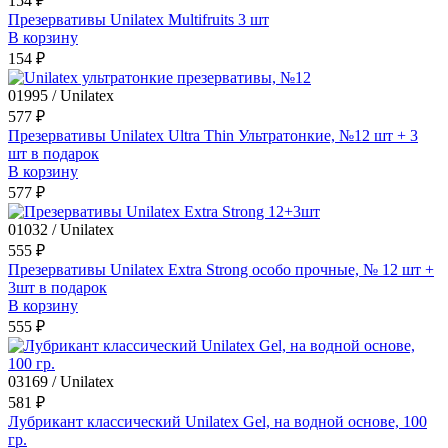
154 ₽
Презервативы Unilatex Multifruits 3 шт
В корзину
154 ₽
01995 / Unilatex
577 ₽
Презервативы Unilatex Ultra Thin Ультратонкие, №12 шт + 3
шт в подарок
В корзину
577 ₽
01032 / Unilatex
555 ₽
Презервативы Unilatex Extra Strong особо прочные, № 12 шт +
3шт в подарок
В корзину
555 ₽
03169 / Unilatex
581 ₽
Лубрикант классический Unilatex Gel, на водной основе, 100
гр.