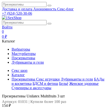
Доставка и оплата
Анонимность
Секс-блог
+7 (924) 520-30-06
Войти
0
0 ₽
Каталог
Вибраторы
Мастурбаторы
Презервативы
Лубриканты и гели
Секс шоп
Каталог
Презервативы
Секс игрушки
Лубриканты и гели
БАДы
и косметика
БДСМ и фетиш
Бельё
Женское здоровье
Сувениры и аксессуары
Презервативы Unilatex Multifruits 3 шт
Артикул: 01031 | Купили более 100 раз
154 ₽