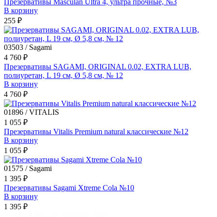
Презервативы Masculan Ultra 4, ультра прочные, №3
В корзину
255 ₽
03503 / Sagami
4 760 ₽
Презервативы SAGAMI, ORIGINAL 0.02, EXTRA LUB,
полиуретан, L 19 см, Ø 5,8 см, № 12
В корзину
4 760 ₽
01896 / VITALIS
1 055 ₽
Презервативы Vitalis Premium natural классические №12
В корзину
1 055 ₽
01575 / Sagami
1 395 ₽
Презервативы Sagami Xtreme Cola №10
В корзину
1 395 ₽