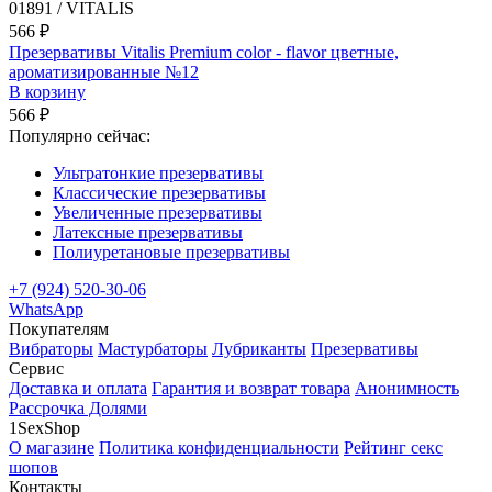
01891 / VITALIS
566 ₽
Презервативы Vitalis Premium color - flavor цветные,
ароматизированные №12
В корзину
566 ₽
Популярно сейчас:
Ультратонкие презервативы
Классические презервативы
Увеличенные презервативы
Латексные презервативы
Полиуретановые презервативы
+7 (924) 520-30-06
WhatsApp
Покупателям
Вибраторы
Мастурбаторы
Лубриканты
Презервативы
Сервис
Доставка и оплата
Гарантия и возврат товара
Анонимность
Рассрочка Долями
1SexShop
О магазине
Политика конфиденциальности
Рейтинг секс
шопов
Контакты