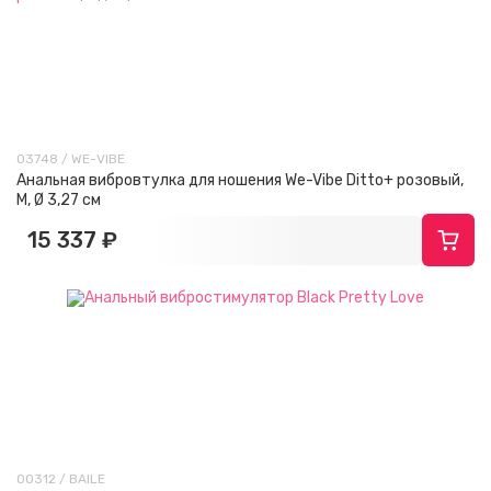
03748 / WE-VIBE
Анальная вибровтулка для ношения We-Vibe Ditto+ розовый,
M, Ø 3,27 см
15 337 ₽
00312 / BAILE