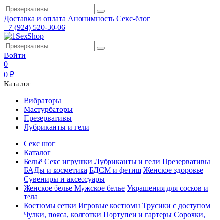
Доставка и оплата
Анонимность
Секс-блог
+7 (924) 520-30-06
Войти
0
0 ₽
Каталог
Вибраторы
Мастурбаторы
Презервативы
Лубриканты и гели
Секс шоп
Каталог
Бельё
Секс игрушки
Лубриканты и гели
Презервативы
БАДы и косметика
БДСМ и фетиш
Женское здоровье
Сувениры и аксессуары
Женское белье
Мужское белье
Украшения для сосков и
тела
Костюмы сетки
Игровые костюмы
Трусики с доступом
Чулки, пояса, колготки
Портупеи и гартеры
Сорочки,