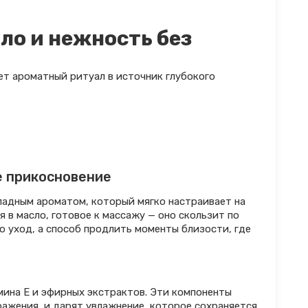
ло и нежность без
т ароматный ритуал в источник глубокого
е прикосновение
ладным ароматом, который мягко настраивает на
 в масло, готовое к массажу — оно скользит по
о уход, а способ продлить моменты близости, где
амина E и эфирных экстрактов. Эти компоненты
ражения, и дарят увлажнение, которое сохраняется