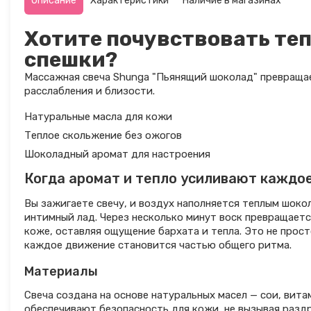
Описание
Характеристики
Наличие в магазинах
Хотите почувствовать теп
спешки?
Массажная свеча Shunga "Пьянящий шоколад" превращае
расслабления и близости.
Натуральные масла для кожи
Теплое скольжение без ожогов
Шоколадный аромат для настроения
Когда аромат и тепло усиливают каждо
Вы зажигаете свечу, и воздух наполняется теплым шоко
интимный лад. Через несколько минут воск превращается
коже, оставляя ощущение бархата и тепла. Это не прост
каждое движение становится частью общего ритма.
Материалы
Свеча создана на основе натуральных масел — сои, вит
обеспечивают безопасность для кожи, не вызывая разд