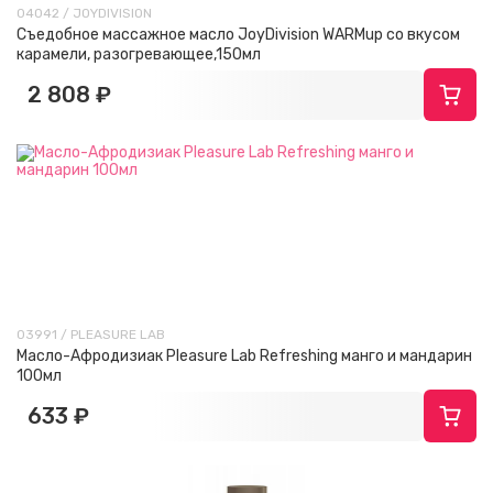
04042 / JOYDIVISION
Съедобное массажное масло JoyDivision WARMup со вкусом
карамели, разогревающее,150мл
2 808 ₽
03991 / PLEASURE LAB
Масло-Афродизиак Pleasure Lab Refreshing манго и мандарин
100мл
633 ₽